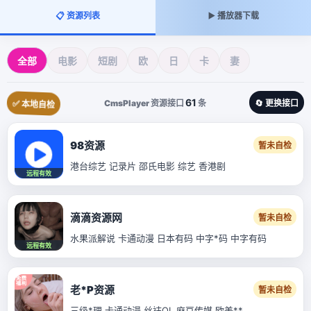
📋 资源列表
▶️ 播放器下载
全部
电影
短剧
欧
日
卡
妻
61
CmsPlayer 资源接口
条
🔄 更换接口
✅ 本地自检
98资源
暂未自检
港台综艺 记录片 邵氏电影 综艺 香港剧
远程有效
滴滴资源网
暂未自检
水果派解说 卡通动漫 日本有码 中字*码 中字有码
远程有效
老*P资源
暂未自检
三级*理 卡通动漫 丝袜OL 麻豆传媒 欧美**